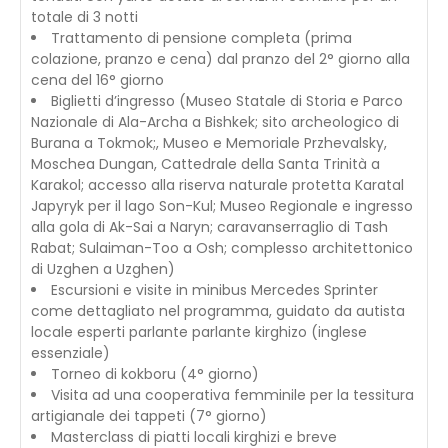
totale di 3 notti
Trattamento di pensione completa (prima
colazione, pranzo e cena) dal pranzo del 2° giorno alla
cena del 16° giorno
Biglietti d’ingresso (Museo Statale di Storia e Parco
Nazionale di Ala-Archa a Bishkek; sito archeologico di
Burana a Tokmok;, Museo e Memoriale Przhevalsky,
Moschea Dungan, Cattedrale della Santa Trinità a
Karakol; accesso alla riserva naturale protetta Karatal
Japyryk per il lago Son-Kul; Museo Regionale e ingresso
alla gola di Ak-Sai a Naryn; caravanserraglio di Tash
Rabat; Sulaiman-Too a Osh; complesso architettonico
di Uzghen a Uzghen)
Escursioni e visite in minibus Mercedes Sprinter
come dettagliato nel programma, guidato da autista
locale esperti parlante parlante kirghizo (inglese
essenziale)
Torneo di kokboru (4° giorno)
Visita ad una cooperativa femminile per la tessitura
artigianale dei tappeti (7° giorno)
Masterclass di piatti locali kirghizi e breve