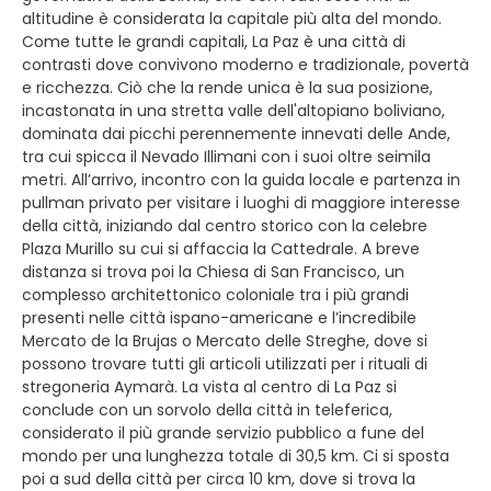
altitudine è considerata la capitale più alta del mondo.
Come tutte le grandi capitali, La Paz è una città di
contrasti dove convivono moderno e tradizionale, povertà
e ricchezza. Ciò che la rende unica è la sua posizione,
incastonata in una stretta valle dell'altopiano boliviano,
dominata dai picchi perennemente innevati delle Ande,
tra cui spicca il Nevado Illimani con i suoi oltre seimila
metri. All’arrivo, incontro con la guida locale e partenza in
pullman privato per visitare i luoghi di maggiore interesse
della città, iniziando dal centro storico con la celebre
Plaza Murillo su cui si affaccia la Cattedrale. A breve
distanza si trova poi la Chiesa di San Francisco, un
complesso architettonico coloniale tra i più grandi
presenti nelle città ispano-americane e l’incredibile
Mercato de la Brujas o Mercato delle Streghe, dove si
possono trovare tutti gli articoli utilizzati per i rituali di
stregoneria Aymarà. La vista al centro di La Paz si
conclude con un sorvolo della città in teleferica,
considerato il più grande servizio pubblico a fune del
mondo per una lunghezza totale di 30,5 km. Ci si sposta
poi a sud della città per circa 10 km, dove si trova la