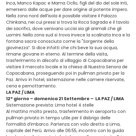
Inca, Manco Kapac e Mama Ocllo, figli del dio del sole Inti,
emersero dalle acque per dare origine al potente impero.
Nella zona nord dell’isola è possibile visitare il Palazzo
Chinkana, nei cui pressi si trova la Roca Sagrada e il tavolo
dei sacrifici, dove venivano uccisi sia gli animali che gli
uomini. Nella zona sud si trova invece la scalinata Inca e la
fontana sacra conosciuta come la "Sorgente della
giovinezza”. Si dice infatti che chi beve la sua acqua,
rimane giovane in eterno. Al termine della visita,
trasferimento in aliscafo al villaggio di Copacabana per
visitare il mercato locale e la chiesa di Nuestra Senora de
Copacabana, proseguendo poi in pullman privato per la
Paz. Arrivo in hotel, sistemazione nelle camere riservate,
cena e pernottamento.
LA PAZ / LIMA
12° giorno – domenica 21 Settembre – LA PAZ / LIMA
Sistemazione prevista: Lima hotel 4 stelle
Al mattino molto presto, trasferimento in aeroporto con
pullman privato in tempo utile per il disbrigo delle
formalità d’imbarco. Partenza con volo diretto a Lima,
capitale del Perù. Arrivo alle 06:55, incontro con la guida