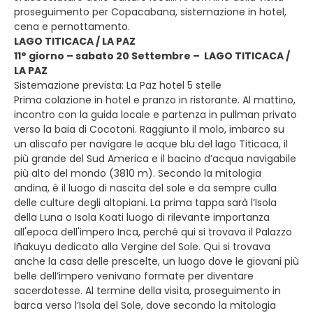
proseguimento per Copacabana, sistemazione in hotel,
cena e pernottamento.
LAGO TITICACA / LA PAZ
11° giorno – sabato 20 Settembre – LAGO TITICACA /
LA PAZ
Sistemazione prevista: La Paz hotel 5 stelle
Prima colazione in hotel e pranzo in ristorante. Al mattino,
incontro con la guida locale e partenza in pullman privato
verso la baia di Cocotoni. Raggiunto il molo, imbarco su
un aliscafo per navigare le acque blu del lago Titicaca, il
più grande del Sud America e il bacino d’acqua navigabile
più alto del mondo (3810 m). Secondo la mitologia
andina, è il luogo di nascita del sole e da sempre culla
delle culture degli altopiani. La prima tappa sarà l’Isola
della Luna o Isola Koati luogo di rilevante importanza
all'epoca dell'impero Inca, perché qui si trovava il Palazzo
Iñakuyu dedicato alla Vergine del Sole. Qui si trovava
anche la casa delle prescelte, un luogo dove le giovani più
belle dell’impero venivano formate per diventare
sacerdotesse. Al termine della visita, proseguimento in
barca verso l’Isola del Sole, dove secondo la mitologia