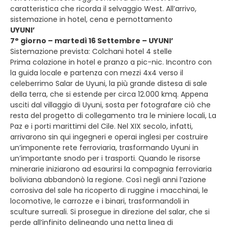
caratteristica che ricorda il selvaggio West. All’arrivo,
sistemazione in hotel, cena e pernottamento
UYUNI’
7° giorno – martedì 16 Settembre – UYUNI’
Sistemazione prevista: Colchani hotel 4 stelle
Prima colazione in hotel e pranzo a pic-nic. Incontro con
la guida locale e partenza con mezzi 4x4 verso il
celeberrimo Salar de Uyuni, la più grande distesa di sale
della terra, che si estende per circa 12.000 kmq. Appena
usciti dal villaggio di Uyuni, sosta per fotografare ciò che
resta del progetto di collegamento tra le miniere locali, La
Paz e i porti marittimi del Cile. Nel XIX secolo, infatti,
arrivarono sin qui ingegneri e operai inglesi per costruire
un’imponente rete ferroviaria, trasformando Uyuni in
un’importante snodo per i trasporti. Quando le risorse
minerarie iniziarono ad esaurirsi la compagnia ferroviaria
boliviana abbandonò la regione. Così negli anni l’azione
corrosiva del sale ha ricoperto di ruggine i macchinai, le
locomotive, le carrozze e i binari, trasformandoli in
sculture surreali. Si prosegue in direzione del salar, che si
perde all’infinito delineando una netta linea di