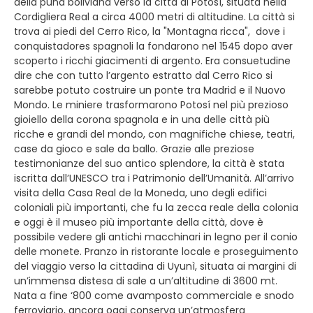
della puna boliviana verso la città di Potosì, situata nella
Cordigliera Real a circa 4000 metri di altitudine. La città si
trova ai piedi del Cerro Rico, la "Montagna ricca", dove i
conquistadores spagnoli la fondarono nel 1545 dopo aver
scoperto i ricchi giacimenti di argento. Era consuetudine
dire che con tutto l’argento estratto dal Cerro Rico si
sarebbe potuto costruire un ponte tra Madrid e il Nuovo
Mondo. Le miniere trasformarono Potosí nel più prezioso
gioiello della corona spagnola e in una delle città più
ricche e grandi del mondo, con magnifiche chiese, teatri,
case da gioco e sale da ballo. Grazie alle preziose
testimonianze del suo antico splendore, la città è stata
iscritta dall’UNESCO tra i Patrimonio dell’Umanità. All’arrivo
visita della Casa Real de la Moneda, uno degli edifici
coloniali più importanti, che fu la zecca reale della colonia
e oggi è il museo più importante della città, dove è
possibile vedere gli antichi macchinari in legno per il conio
delle monete. Pranzo in ristorante locale e proseguimento
del viaggio verso la cittadina di Uyunì, situata ai margini di
un’immensa distesa di sale a un’altitudine di 3600 mt.
Nata a fine ‘800 come avamposto commerciale e snodo
ferroviario, ancora oggi conserva un’atmosfera