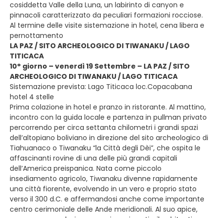
cosiddetta Valle della Luna, un labirinto di canyon e
pinnacoli caratterizzato da peculiari formazioni rocciose.
Al termine delle visite sistemazione in hotel, cena libera e
pernottamento
LA PAZ / SITO ARCHEOLOGICO DI TIWANAKU / LAGO
TITICACA
10° giorno – venerdì 19 Settembre – LA PAZ / SITO
ARCHEOLOGICO DI TIWANAKU / LAGO TITICACA
Sistemazione prevista: Lago Titicaca loc.Copacabana
hotel 4 stelle
Prima colazione in hotel e pranzo in ristorante. Al mattino,
incontro con la guida locale e partenza in pullman privato
percorrendo per circa settanta chilometri i grandi spazi
dell’altopiano boliviano in direzione del sito archeologico di
Tiahuanaco o Tiwanaku “la Città degli Dèi”, che ospita le
affascinanti rovine di una delle più grandi capitali
dell’America preispanica. Nata come piccolo
insediamento agricolo, Tiwanaku divenne rapidamente
una città fiorente, evolvendo in un vero e proprio stato
verso il 300 d.C. e affermandosi anche come importante
centro cerimoniale delle Ande meridionali. Al suo apice,