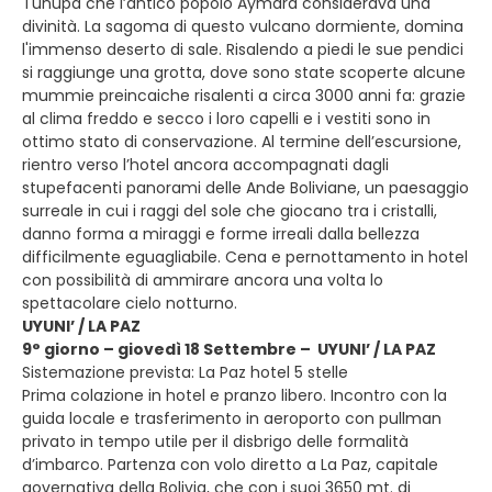
Tunupa che l’antico popolo Aymarà considerava una
divinità. La sagoma di questo vulcano dormiente, domina
l'immenso deserto di sale. Risalendo a piedi le sue pendici
si raggiunge una grotta, dove sono state scoperte alcune
mummie preincaiche risalenti a circa 3000 anni fa: grazie
al clima freddo e secco i loro capelli e i vestiti sono in
ottimo stato di conservazione. Al termine dell’escursione,
rientro verso l’hotel ancora accompagnati dagli
stupefacenti panorami delle Ande Boliviane, un paesaggio
surreale in cui i raggi del sole che giocano tra i cristalli,
danno forma a miraggi e forme irreali dalla bellezza
difficilmente eguagliabile. Cena e pernottamento in hotel
con possibilità di ammirare ancora una volta lo
spettacolare cielo notturno.
UYUNI’ / LA PAZ
9° giorno – giovedì 18 Settembre – UYUNI’ / LA PAZ
Sistemazione prevista: La Paz hotel 5 stelle
Prima colazione in hotel e pranzo libero. Incontro con la
guida locale e trasferimento in aeroporto con pullman
privato in tempo utile per il disbrigo delle formalità
d’imbarco. Partenza con volo diretto a La Paz, capitale
governativa della Bolivia, che con i suoi 3650 mt. di