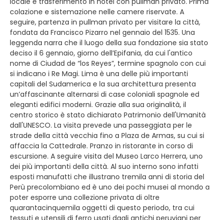
locale e trasferimento in hotel con pullman privato. Prima
colazione e sistemazione nelle camere riservate. A
seguire, partenza in pullman privato per visitare la città,
fondata da Francisco Pizarro nel gennaio del 1535. Una
leggenda narra che il luogo della sua fondazione sia stato
deciso il 6 gennaio, giorno dell’Epifania, da cui l'antico
nome di Ciudad de “los Reyes”, termine spagnolo con cui
si indicano i Re Magi. Lima è una delle più importanti
capitali del Sudamerica e la sua architettura presenta
un’affascinante alternarsi di case coloniali spagnole ed
eleganti edifici moderni. Grazie alla sua originalità, il
centro storico è stato dichiarato Patrimonio dell'Umanità
dall'UNESCO. La visita prevede una passeggiata per le
strade della città vecchia fino a Plaza de Armas, su cui si
affaccia la Cattedrale. Pranzo in ristorante in corso di
escursione. A seguire visita del Museo Larco Herrera, uno
dei più importanti della città. Al suo interno sono infatti
esposti manufatti che illustrano tremila anni di storia del
Perù precolombiano ed è uno dei pochi musei al mondo a
poter esporre una collezione privata di oltre
quarantacinquemila oggetti di questo periodo, tra cui
tessuti e utensili di ferro usati dagli antichi peruviani per