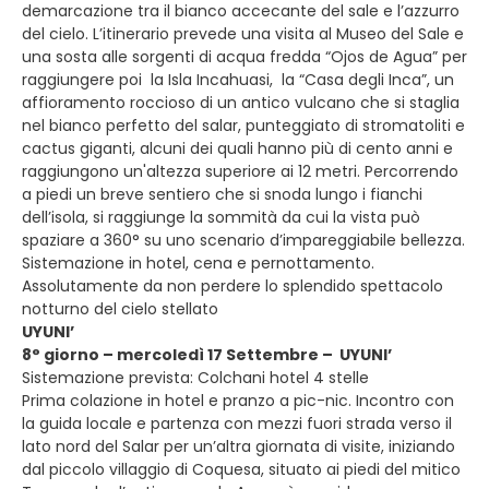
demarcazione tra il bianco accecante del sale e l’azzurro
del cielo. L’itinerario prevede una visita al Museo del Sale e
una sosta alle sorgenti di acqua fredda “Ojos de Agua” per
raggiungere poi la Isla Incahuasi, la “Casa degli Inca”, un
affioramento roccioso di un antico vulcano che si staglia
nel bianco perfetto del salar, punteggiato di stromatoliti e
cactus giganti, alcuni dei quali hanno più di cento anni e
raggiungono un'altezza superiore ai 12 metri. Percorrendo
a piedi un breve sentiero che si snoda lungo i fianchi
dell’isola, si raggiunge la sommità da cui la vista può
spaziare a 360° su uno scenario d’impareggiabile bellezza.
Sistemazione in hotel, cena e pernottamento.
Assolutamente da non perdere lo splendido spettacolo
notturno del cielo stellato
UYUNI’
8° giorno – mercoledì 17 Settembre – UYUNI’
Sistemazione prevista: Colchani hotel 4 stelle
Prima colazione in hotel e pranzo a pic-nic. Incontro con
la guida locale e partenza con mezzi fuori strada verso il
lato nord del Salar per un’altra giornata di visite, iniziando
dal piccolo villaggio di Coquesa, situato ai piedi del mitico