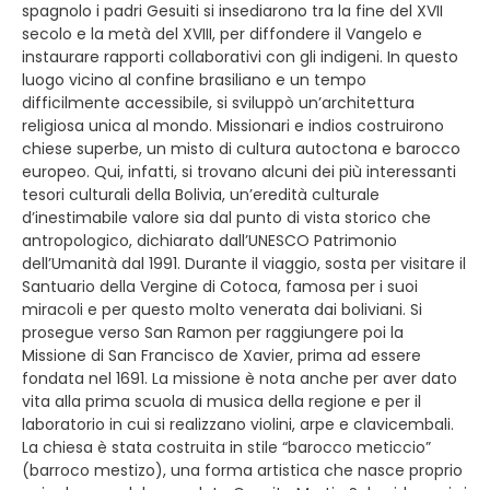
spagnolo i padri Gesuiti si insediarono tra la fine del XVII
secolo e la metà del XVIII, per diffondere il Vangelo e
instaurare rapporti collaborativi con gli indigeni. In questo
luogo vicino al confine brasiliano e un tempo
difficilmente accessibile, si sviluppò un’architettura
religiosa unica al mondo. Missionari e indios costruirono
chiese superbe, un misto di cultura autoctona e barocco
europeo. Qui, infatti, si trovano alcuni dei più interessanti
tesori culturali della Bolivia, un’eredità culturale
d’inestimabile valore sia dal punto di vista storico che
antropologico, dichiarato dall’UNESCO Patrimonio
dell’Umanità dal 1991. Durante il viaggio, sosta per visitare il
Santuario della Vergine di Cotoca, famosa per i suoi
miracoli e per questo molto venerata dai boliviani. Si
prosegue verso San Ramon per raggiungere poi la
Missione di San Francisco de Xavier, prima ad essere
fondata nel 1691. La missione è nota anche per aver dato
vita alla prima scuola di musica della regione e per il
laboratorio in cui si realizzano violini, arpe e clavicembali.
La chiesa è stata costruita in stile “barocco meticcio”
(barroco mestizo), una forma artistica che nasce proprio