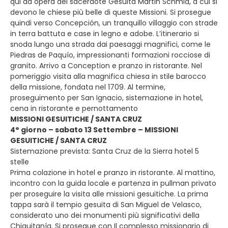
qui ad opera del sacerdote Gesuita Martin Schmid, a cui si
devono le chiese più belle di queste Missioni. Si prosegue
quindi verso Concepción, un tranquillo villaggio con strade
in terra battuta e case in legno e adobe. L’itinerario si
snoda lungo una strada dai paesaggi magnifici, come le
Piedras de Paquío, impressionanti formazioni rocciose di
granito. Arrivo a Conception e pranzo in ristorante. Nel
pomeriggio visita alla magnifica chiesa in stile barocco
della missione, fondata nel 1709. Al termine,
proseguimento per San Ignacio, sistemazione in hotel,
cena in ristorante e pernottamento
MISSIONI GESUITICHE / SANTA CRUZ
4° giorno – sabato 13 Settembre – MISSIONI
GESUITICHE / SANTA CRUZ
Sistemazione prevista: Santa Cruz de la Sierra hotel 5
stelle
Prima colazione in hotel e pranzo in ristorante. Al mattino,
incontro con la guida locale e partenza in pullman privato
per proseguire la visita alle missioni gesuitiche. La prima
tappa sarà il tempio gesuita di San Miguel de Velasco,
considerato uno dei monumenti più significativi della
Chiquitanía. Si prosegue con Il complesso missionario di