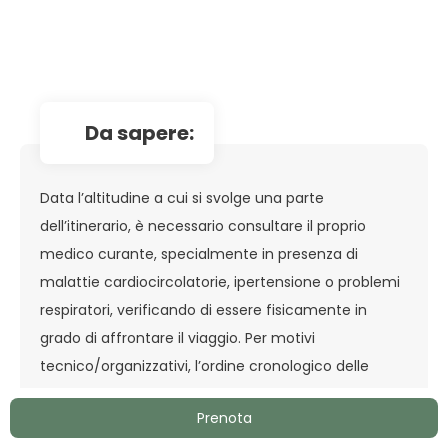
da sapere:
Data l’altitudine a cui si svolge una parte
dell’itinerario, è necessario consultare il proprio
medico curante, specialmente in presenza di
malattie cardiocircolatorie, ipertensione o problemi
respiratori, verificando di essere fisicamente in
grado di affrontare il viaggio. Per motivi
tecnico/organizzativi, l’ordine cronologico delle
visite previste durante il tour potrebbe essere
Prenota
cambiato, senza che questo comporti alterazione