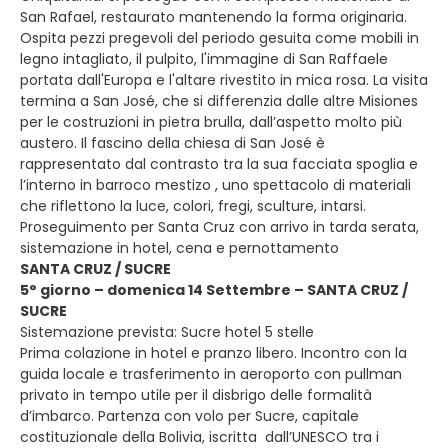
San Rafael, restaurato mantenendo la forma originaria.
Ospita pezzi pregevoli del periodo gesuita come mobili in
legno intagliato, il pulpito, l'immagine di San Raffaele
portata dall'Europa e l'altare rivestito in mica rosa. La visita
termina a San José, che si differenzia dalle altre Misiones
per le costruzioni in pietra brulla, dall’aspetto molto più
austero. Il fascino della chiesa di San José è
rappresentato dal contrasto tra la sua facciata spoglia e
l’interno in barroco mestizo , uno spettacolo di materiali
che riflettono la luce, colori, fregi, sculture, intarsi.
Proseguimento per Santa Cruz con arrivo in tarda serata,
sistemazione in hotel, cena e pernottamento
SANTA CRUZ / SUCRE
5° giorno – domenica 14 Settembre – SANTA CRUZ /
SUCRE
Sistemazione prevista: Sucre hotel 5 stelle
Prima colazione in hotel e pranzo libero. Incontro con la
guida locale e trasferimento in aeroporto con pullman
privato in tempo utile per il disbrigo delle formalità
d’imbarco. Partenza con volo per Sucre, capitale
costituzionale della Bolivia, iscritta dall’UNESCO tra i