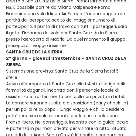
diretto a Santa Cruz de la Sierra. Pernottamento a bordo.
NB. È possibile partire da Milano Malpensa e Roma
Fiumicino con voli di linea Air Europa. L’accompagnatore
partirà dall’aeroporto scelto dal maggior numero di
partecipanti. Il punto di ritrovo con tutti i passeggeri, sarà
il gate d’imbarco del volo per Santa Cruz de la Sierra
presso l’aeroporto di Madrid. Da quel momento il gruppo
proseguirà il viaggio insieme
SANTA CRUZ DE LA SIERRA
2° giorno – giovedì 11 Settembre – SANTA CRUZ DE LA
SIERRA
Sistemazione prevista: Santa Cruz de la Sierra hotel 5
stelle
Arrivo all’aeroporto di Santa Cruz alle 04:50, disbrigo delle
formalità doganali, incontro con il personale locale di
assistenza e trasferimento con pullman privato in hotel.
Le camere saranno subito a disposizione (early check-in)
per un po' di relax dopo il lungo viaggio e chi lo desidera
potrà recarsi in sala ristorante per la prima colazione.
Pranzo libero. Nel pomeriggio, incontro con la guida locale
e partenza in pullman privato per visitare la città. Situata
ai piedi delle Ande, Santa Cruz è la capitale economica