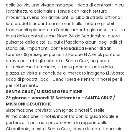
della Bolivia, una vivace metropoli ricca di contrasti in cui
l’architettura coloniale si fonde con l’architettura
moderna, i venditori ambulanti di cibo di strada offrono i
loro prodotti accanto ai ristoranti alla moda e gli abiti
tradizionali spiccano tra l’abbigliamento glamour. La visita
inizia dalla centralissima Plaza 24 de Septiembre, cuore
pulsante della città, su cui affacciano alcuni degli edifici
storici più importanti, come la Basilica Menor di San
Lorenzo. Si prosegue poi con il Parque El Arenal, punto di
ritrovo per tutti gli abitanti di Santa Cruz, un parco
cittadino molto famoso, situato poco distante dalla
piazza. La visita si conclude al mercato indigeno El Abasto,
ricco di prodotti locali. Cena libera e rientro in hotel per il
pernottamento
SANTA CRUZ / MISSIONI GESUITICHE
3° giorno – venerdì 12 Settembre – SANTA CRUZ /
MISSIONI GESUITICHE
Sistemazione prevista: San Ignacio hotel 5 stelle
Prima colazione in hotel, incontro con la guida locale e
partenza in pullman privato verso la regione della
Chiquitania, a est di Santa Cruz, dove durante il dominio