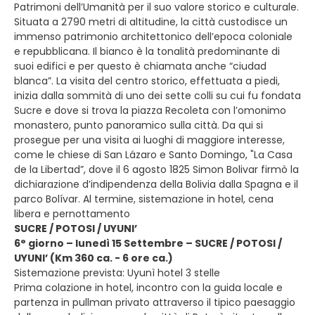
Patrimoni dell’Umanità per il suo valore storico e culturale.
Situata a 2790 metri di altitudine, la città custodisce un
immenso patrimonio architettonico dell’epoca coloniale
e repubblicana. Il bianco è la tonalità predominante di
suoi edifici e per questo è chiamata anche “ciudad
blanca”. La visita del centro storico, effettuata a piedi,
inizia dalla sommità di uno dei sette colli su cui fu fondata
Sucre e dove si trova la piazza Recoleta con l’omonimo
monastero, punto panoramico sulla città. Da qui si
prosegue per una visita ai luoghi di maggiore interesse,
come le chiese di San Lázaro e Santo Domingo, "La Casa
de la Libertad”, dove il 6 agosto 1825 Simon Bolivar firmò la
dichiarazione d’indipendenza della Bolivia dalla Spagna e il
parco Bolívar. Al termine, sistemazione in hotel, cena
libera e pernottamento
SUCRE / POTOSI / UYUNI’
6° giorno – lunedì 15 Settembre – SUCRE / POTOSI /
UYUNI’ (Km 360 ca. - 6 ore ca.)
Sistemazione prevista: Uyunì hotel 3 stelle
Prima colazione in hotel, incontro con la guida locale e
partenza in pullman privato attraverso il tipico paesaggio