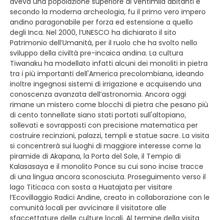
aveva una popolazione superiore ai ventimila abitanti e
secondo la moderna archeologia, fu il primo vero impero
andino paragonabile per forza ed estensione a quello
degli Inca. Nel 2000, l’UNESCO ha dichiarato il sito
Patrimonio dell’Umanità, per il ruolo che ha svolto nello
sviluppo della civiltà pre-incaica andina. La cultura
Tiwanaku ha modellato infatti alcuni dei monoliti in pietra
tra i più importanti dell'America precolombiana, ideando
inoltre ingegnosi sistemi di irrigazione e acquisendo una
conoscenza avanzata dell’astronomia. Ancora oggi
rimane un mistero come blocchi di pietra che pesano più
di cento tonnellate siano stati portati sull'altopiano,
sollevati e sovrapposti con precisione matematica per
costruire recinzioni, palazzi, templi e statue sacre. La visita
si concentrerà sui luoghi di maggiore interesse come la
piramide di Akapana, la Porta del Sole, il Tempio di
Kalasasaya e il monolito Ponce su cui sono incise tracce
di una lingua ancora sconosciuta. Proseguimento verso il
lago Titicaca con sosta a Huatajata per visitare
l’Ecovillaggio Radici Andine, creato in collaborazione con le
comunità locali per avvicinare il visitatore alle
sfaccettature delle culture locali. Al termine della visita