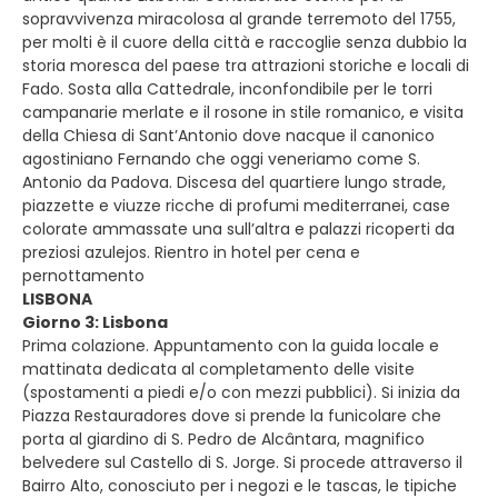
sopravvivenza miracolosa al grande terremoto del 1755,
per molti è il cuore della città e raccoglie senza dubbio la
storia moresca del paese tra attrazioni storiche e locali di
Fado. Sosta alla Cattedrale, inconfondibile per le torri
campanarie merlate e il rosone in stile romanico, e visita
della Chiesa di Sant’Antonio dove nacque il canonico
agostiniano Fernando che oggi veneriamo come S.
Antonio da Padova. Discesa del quartiere lungo strade,
piazzette e viuzze ricche di profumi mediterranei, case
colorate ammassate una sull’altra e palazzi ricoperti da
preziosi azulejos. Rientro in hotel per cena e
pernottamento
LISBONA
Giorno 3: Lisbona
Prima colazione. Appuntamento con la guida locale e
mattinata dedicata al completamento delle visite
(spostamenti a piedi e/o con mezzi pubblici). Si inizia da
Piazza Restauradores dove si prende la funicolare che
porta al giardino di S. Pedro de Alcântara, magnifico
belvedere sul Castello di S. Jorge. Si procede attraverso il
Bairro Alto, conosciuto per i negozi e le tascas, le tipiche