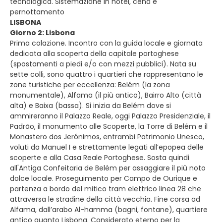
tecnologica. Sistemazione in hotel, cena e
pernottamento
LISBONA
Giorno 2: Lisbona
Prima colazione. Incontro con la guida locale e giornata
dedicata alla scoperta della capitale portoghese
(spostamenti a piedi e/o con mezzi pubblici). Nata su
sette colli, sono quattro i quartieri che rappresentano le
zone turistiche per eccellenza: Belém (la zona
monumentale), Alfama (il più antico), Bairro Alto (città
alta) e Baixa (bassa). Si inizia da Belém dove si
ammireranno il Palazzo Reale, oggi Palazzo Presidenziale, il
Padrão, il monumento alle Scoperte, la Torre di Belém e il
Monastero dos Jerónimos, entrambi Patrimonio Unesco,
voluti da Manuel I e strettamente legati all’epopea delle
scoperte e alla Casa Reale Portoghese. Sosta quindi
all'Antiga Confeitaria de Belém per assaggiare il più noto
dolce locale. Proseguimento per Campo de Ourique e
partenza a bordo del mitico tram elettrico linea 28 che
attraversa le stradine della città vecchia. Fine corsa ad
Alfama, dall’arabo Al-hamma (bagni, fontane), quartiere
antico quanto Lisbona. Considerato eterno per la