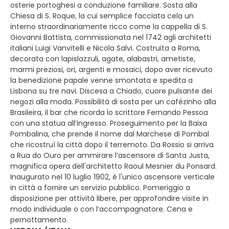
osterie portoghesi a conduzione familiare. Sosta alla
Chiesa di S. Roque, la cui semplice facciata cela un
interno straordinariamente ricco come la cappella di S.
Giovanni Battista, commissionata nel 1742 agli architetti
italiani Luigi Vanvitelli e Nicola Salvi. Costruita a Roma,
decorata con lapislazzuli, agate, alabastri, ametiste,
marmi preziosi, ori, argenti e mosaici, dopo aver ricevuto
la benedizione papale venne smontata e spedita a
Lisbona su tre navi. Discesa a Chiado, cuore pulsante dei
negozi alla moda. Possibilità di sosta per un cafézinho alla
Brasileira, il bar che ricorda lo scrittore Fernando Pessoa
con una statua all’ingresso. Proseguimento per la Baixa
Pombalina, che prende il nome dal Marchese di Pombal
che ricostruì la città dopo il terremoto. Da Rossio si arriva
a Rua do Ouro per ammirare l’ascensore di Santa Justa,
magnifica opera dell'architetto Raoul Mesnier du Ponsard.
Inaugurato nel 10 luglio 1902, è l'unico ascensore verticale
in città a fornire un servizio pubblico. Pomeriggio a
disposizione per attività libere, per approfondire visite in
modo individuale o con l’accompagnatore. Cena e
pernottamento.