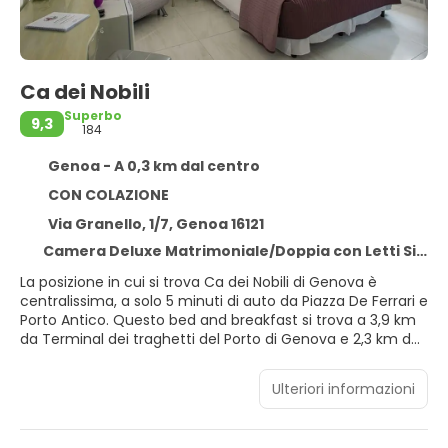
Ca dei Nobili
Superbo
9,3
184
Genoa - A 0,3 km dal centro
CON COLAZIONE
Via Granello, 1/7, Genoa 16121
Camera Deluxe Matrimoniale/Doppia con Letti Singoli - Cancellazione gratuita - Colazione inclusa nel prezzo - WiFi gratuito
La posizione in cui si trova Ca dei Nobili di Genova è
centralissima, a solo 5 minuti di auto da Piazza De Ferrari e
Porto Antico. Questo bed and breakfast si trova a 3,9 km
da Terminal dei traghetti del Porto di Genova e 2,3 km da
Genoa Port Center.
Ulteriori informazioni
Avrai a disposizione una terrazza da dove ammirare il
paesaggio, nonché il Wi-Fi gratuito e servizi di concierge.