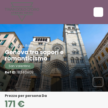
Genova, Italia
Genova tra sapori e
romanticismo
San Valentino
Ref ID:
18340409
Prezzo per persona Da
171 €