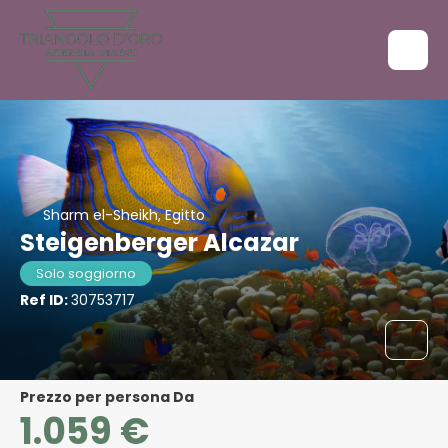
Sharm el-Sheikh, Egitto
Steigenberger Alcazar
Solo soggiorno
Ref ID:
30753717
Prezzo per persona Da
1.059 €