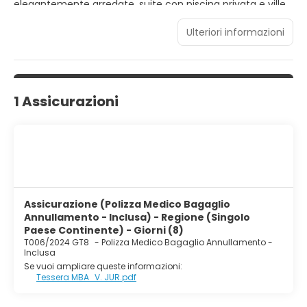
elegantemente arredate, suite con piscina privata e ville
distribuite in 6 gruppi con vista sul mare, sulla piscina e sul
giardino. Steigenberger Alcazar offre un lusso e
Ulteriori informazioni
un'ospitalità senza precedenti, con servizi premium e la
massima esperienza di relax presso la Mividaspa, oltre a
una vasta gamma di deliziose proposte culinarie.
1 Assicurazioni
Assicurazione (Polizza Medico Bagaglio
Annullamento - Inclusa) - Regione (Singolo
Paese Continente) - Giorni (8)
T006/2024 GT8
-
Polizza Medico Bagaglio Annullamento -
Inclusa
Se vuoi ampliare queste informazioni:
Tessera MBA_V. JUR.pdf