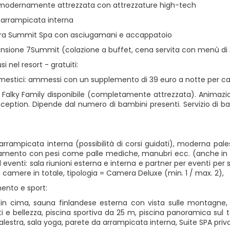
 modernamente attrezzata con attrezzature high-tech
i arrampicata interna
ra Summit Spa con asciugamani e accappatoio
nsione 7Summit (colazione a buffet, cena servita con menù di 3
usi nel resort - gratuiti:
mestici: ammessi con un supplemento di 39 euro a notte per ca
i Falky Family disponibile (completamente attrezzata). Animazion
reception. Dipende dal numero di bambini presenti. Servizio di 
arrampicata interna (possibilità di corsi guidati), moderna pal
namento con pesi come palle mediche, manubri ecc. (anche in c
eventi: sala riunioni esterna e interna e partner per eventi per 
: 8 camere in totale, tipologia = Camera Deluxe (min. 1 / max. 2),
mento e sport:
cima, sauna finlandese esterna con vista sulle montagne, bi
i e bellezza, piscina sportiva da 25 m, piscina panoramica sul
palestra, sala yoga, parete da arrampicata interna, Suite SPA pri