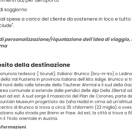
rimenti da/per aeroporto
di soggiorno
ali spese a carico del cliente da sostenere in loco e tutto
clude".
di personalizzazione/riquotazione dell'idea di viaggio, r
rma
sito della destinazione
onuncia tedesca: [ˈbrʊnɛk]; Italiano: Brunico [bru-ni-ko] o Ladin
della Val Pusteria in provincia italiana dell'Alto Adige. Brunico si 
 il nord della valle laterale della Tauferer Ahrntal e il sud della 
'area comunale si estende dalle pendici delle Alpi Della Zillerta
Tauri ad est. A sud sorge il massiccio del Plan de Corones, parte d
untain Museum progettato da Zaha Hadid in cima ad un'altitudi
Il centro di Brunico si trova a circa 35 chilometri (22 miglia) a o
olzano sulla strada per Brenn er Pase. Ad est, la città si trova a
il Tirolo orientale in Austria.
informazioni