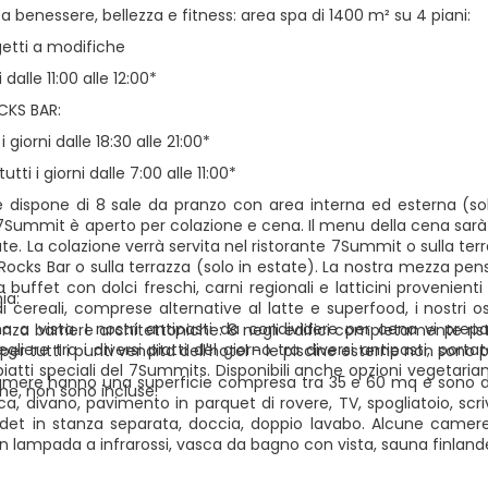
ea benessere, bellezza e fitness: area spa di 1400 m² su 4 piani:
getti a modifiche
i dalle 11:00 alle 12:00*
CKS BAR:
i giorni dalle 18:30 alle 21:00*
utti i giorni dalle 7:00 alle 11:00*
te dispone di 8 sale da pranzo con area interna ed esterna (solo 
 7Summit è aperto per colazione e cena. Il menu della cena sar
ate. La colazione verrà servita nel ristorante 7Summit o sulla terr
Rocks Bar o sulla terrazza (solo in estate). La nostra mezza pensi
 buffet con dolci freschi, carni regionali e latticini provenient
ia:
di cereali, comprese alternative al latte e superfood, i nostri
na a vista. I nostri antipasti da condividere per cena vi prep
za barriere architettoniche: 8 negli edifici completamente ristr
gliere tra i diversi piatti del giorno tra diversi antipasti, portat
 per tutti i punti vendita dell'hotel - le piscine esterne non sono 
piatti speciali del 7Summits. Disponibili anche opzioni vegetaria
amere hanno una superficie compresa tra 35 e 60 mq e sono dotate
he, non sono incluse.
a, divano, pavimento in parquet di rovere, TV, spogliatoio, scri
et in stanza separata, doccia, doppio lavabo. Alcune camere
n lampada a infrarossi, vasca da bagno con vista, sauna finland