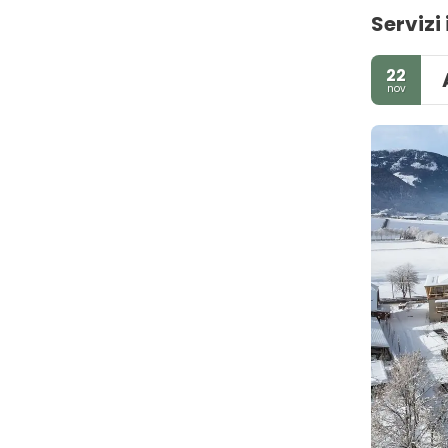
Servizi 
22
nov