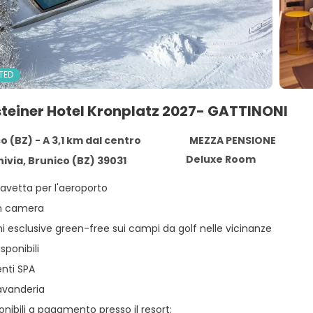
TED
teiner Hotel Kronplatz 2027- GATTINONI
o (BZ) - A 3,1 km dal centro
MEZZA PENSIONE
Deluxe Room
nivia, Brunico (BZ) 39031
navetta per l'aeroporto
in camera
i esclusive green-free sui campi da golf nelle vicinanze
sponibili
nti SPA
lavanderia
ponibili a pagamento presso il resort: