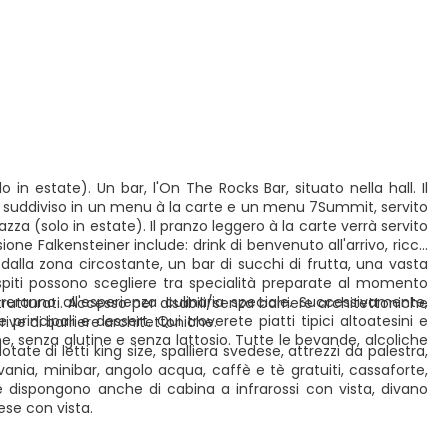
in estate). Un bar, l'On The Rocks Bar, situato nella hall. Il
à suddiviso in un menu à la carte e un menu 7Summit, servito
azza (solo in estate). Il pranzo leggero à la carte verrà servito
one Falkensteiner include: drink di benvenuto all'arrivo, ricca
i dalla zona circostante, un bar di succhi di frutta, una vasta
 ospiti possono scegliere tra specialità preparate al momento
areranno all'esperienza culinaria speciale. Successivamente,
utturati. Accesso per disabili/senza barriere architettoniche
e principali e dessert. Qui troverete piatti tipici altoatesini e
prive di barriere architettoniche.
ne, senza glutine e senza lattosio. Tutte le bevande, alcoliche
 di letti king size, spalliera svedese, attrezzi da palestra,
vania, minibar, angolo acqua, caffè e tè gratuiti, cassaforte,
 dispongono anche di cabina a infrarossi con vista, divano
ese con vista.