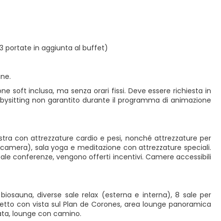
 portate in aggiunta al buffet)
ne.
e soft inclusa, ma senza orari fissi. Deve essere richiesta in
babysitting non garantito durante il programma di animazione
estra con attrezzature cardio e pesi, nonché attrezzature per
amera), sala yoga e meditazione con attrezzature speciali.
sale conferenze, vengono offerti incentivi. Camere accessibili
osauna, diverse sale relax (esterna e interna), 8 sale per
 tetto con vista sul Plan de Corones, area lounge panoramica
vata, lounge con camino.