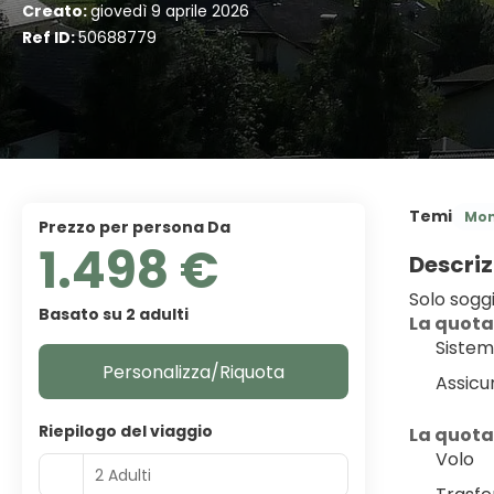
Creato:
giovedì 9 aprile 2026
Ref ID:
50688779
Temi
Mon
Prezzo per persona Da
1.498 €
Descriz
Solo sogg
Basato su 2 adulti
﻿La quota
Sistem
Personalizza/Riquota
Assicu
Riepilogo del viaggio
La quota
Volo
2 Adulti