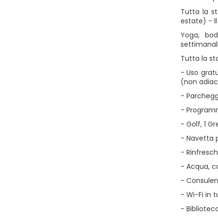
Tutta la s
estate) - 
Yoga, bod
settimana
Tutta la st
- Uso gratu
(non adiace
- Parchegg
- Programmi
- Golf, 1 G
- Navetta p
- Rinfresch
- Acqua, c
- Consulen
- Wi-Fi in t
- Bibliotec