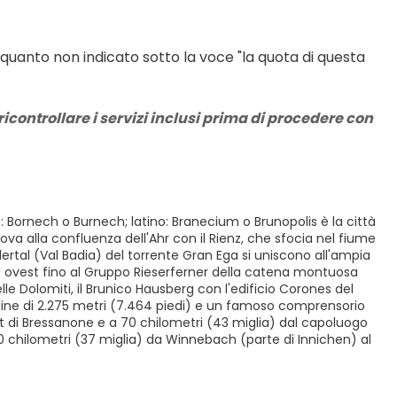
 quanto non indicato sotto la voce "la quota di questa 
icontrollare i servizi inclusi prima di procedere con 
o: Bornech o Burnech; latino: Branecium o Brunopolis è la città
trova alla confluenza dell'Ahr con il Rienz, che sfocia nel fiume
Gadertal (Val Badia) del torrente Gran Ega si uniscono all'ampia
l ad ovest fino al Gruppo Rieserferner della catena montuosa
elle Dolomiti, il Brunico Hausberg con l'edificio Corones del
ne di 2.275 metri (7.464 piedi) e un famoso comprensorio
vest di Bressanone e a 70 chilometri (43 miglia) dal capoluogo
 60 chilometri (37 miglia) da Winnebach (parte di Innichen) al