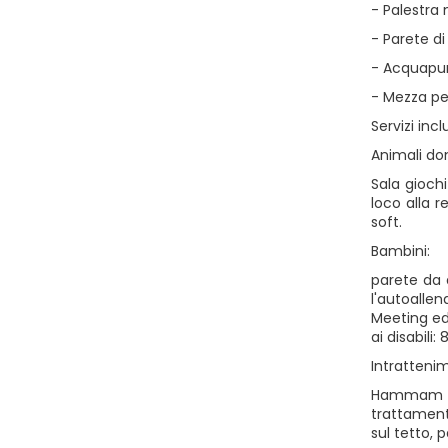
- Palestra
- Parete d
- Acquapu
- Mezza pe
Servizi incl
Animali do
Sala gioch
loco alla 
soft.
Bambini:
parete da 
l'autoalle
Meeting ed 
ai disabili
Intratteni
Hammam in 
trattament
sul tetto, 