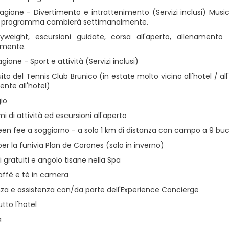
tagione - Divertimento e intrattenimento (Servizi inclusi) Music
Il programma cambierà settimanalmente.
yweight, escursioni guidate, corsa all'aperto, allenament
lmente.
agione - Sport e attività (Servizi inclusi)
ito del Tennis Club Brunico (in estate molto vicino all'hotel / al
nte all'hotel)
io
 di attività ed escursioni all'aperto
reen fee a soggiorno - a solo 1 km di distanza con campo a 9 buc
er la funivia Plan de Corones (solo in inverno)
i gratuiti e angolo tisane nella Spa
affè e tè in camera
za e assistenza con/da parte dell'Experience Concierge
utto l'hotel
a