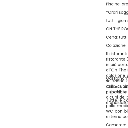
Piscine, ar
*Orari sog
tutti i giorn
ON THE RO
Cena: tutti 
Colazione: t
Il ristoran
ristorante
in più port
all'On The 
colazione a
Gastronom
selezione 
dalla cuci
Camere sen
potrete sce
disponibile
alcuni dei 
Tutte le c
e analcolic
palla medic
WC con bid
esterno co
Cameree: