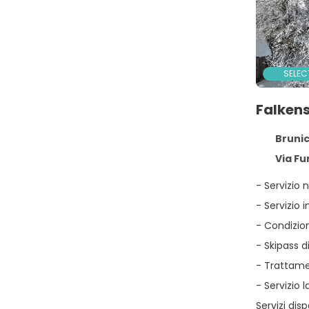
SELEC
Falkens
Brunic
Via Fu
- Servizio 
- Servizio 
- Condizion
- Skipass di
- Trattame
- Servizio 
Servizi dis