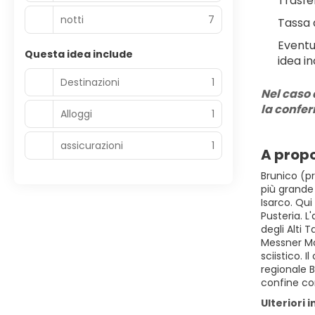
Trasfe
notti
7
Tassa 
Eventu
Questa idea include
idea in
Destinazioni
1
Nel caso 
la confe
Alloggi
1
assicurazioni
1
A propo
Brunico (pr
più grande 
Isarco. Qui
Pusteria. L
degli Alti 
Messner Mo
sciistico. 
regionale B
confine con 
Ulteriori 