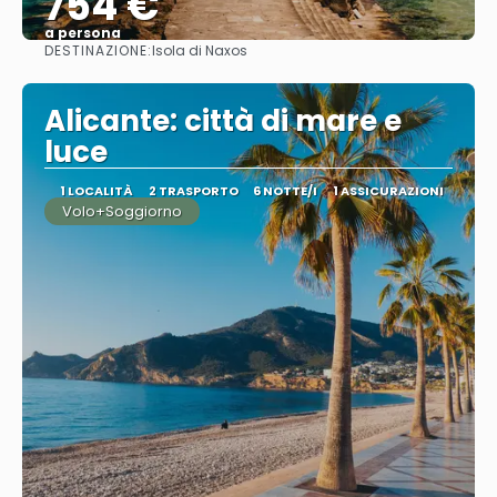
754 €
a persona
DESTINAZIONE:
Isola di Naxos
Vedere
Alicante: città di mare e
luce
1 LOCALITÀ
2 TRASPORTO
6 NOTTE/I
1 ASSICURAZIONI
Volo+Soggiorno