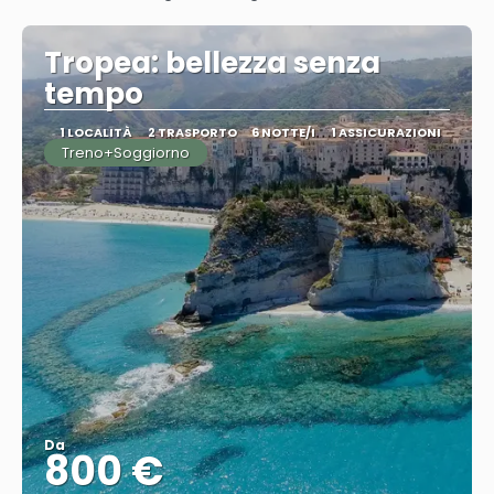
Vedere
Tropea: bellezza senza
tempo
1 LOCALITÀ
2 TRASPORTO
6 NOTTE/I
1 ASSICURAZIONI
Treno+Soggiorno
Da
800 €