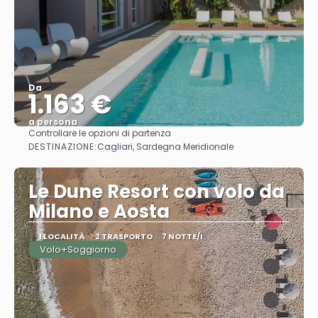
Da
1.163 €
a persona
Controllare le opzioni di partenza
Vedere
DESTINAZIONE:
Cagliari, Sardegna Meridionale
Le Dune Resort con volo da
Milano e Aosta
1 LOCALITÀ
2 TRASPORTO
7 NOTTE/I
Volo+Soggiorno