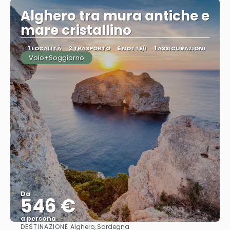
Alghero tra mura antiche e
mare cristallino
1 LOCALITÀ
2 TRASPORTO
6 NOTTE/I
1 ASSICURAZIONI
Volo+Soggiorno
Da
546 €
a persona
DESTINAZIONE:
Alghero, Sardegna