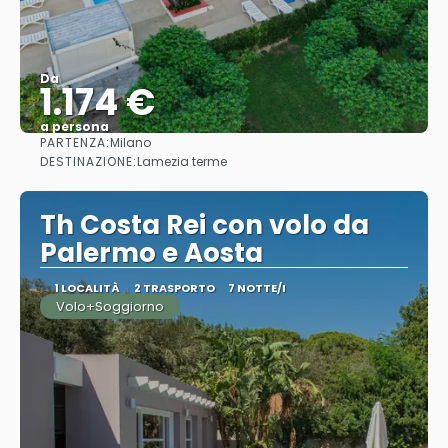
Da
1.174 €
a persona
PARTENZA:
Milano
Vedere
DESTINAZIONE:
Lamezia terme
Th Costa Rei con volo da
Palermo e Aosta
1 LOCALITÀ
2 TRASPORTO
7 NOTTE/I
Volo+Soggiorno