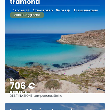
tramonti
1 LOCALITÀ
2 TRASPORTO
5 NOTTE/I
1 ASSICURAZIONI
Volo+Soggiorno
Da
706 €
a persona
DESTINAZIONE:
Lampedusa, Sicilia
Vedere