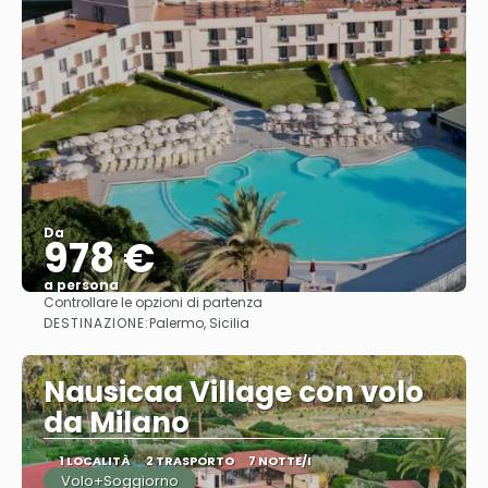
Da
978 €
a persona
Controllare le opzioni di partenza
Vedere
DESTINAZIONE:
Palermo, Sicilia
Nausicaa Village con volo
da Milano
1 LOCALITÀ
2 TRASPORTO
7 NOTTE/I
Volo+Soggiorno