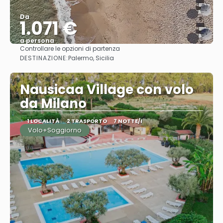
Da
1.071 €
a persona
Controllare le opzioni di partenza
Vedere
DESTINAZIONE:
Palermo, Sicilia
Nausicaa Village con volo
da Milano
1 LOCALITÀ
2 TRASPORTO
7 NOTTE/I
Volo+Soggiorno