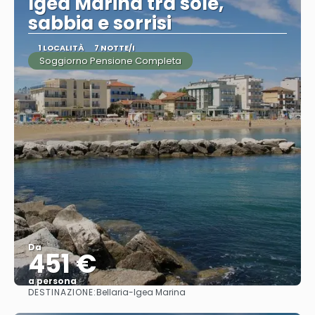
Igea Marina tra sole,
sabbia e sorrisi
1 LOCALITÀ
7 NOTTE/I
Soggiorno Pensione Completa
Da
451 €
a persona
DESTINAZIONE:
Bellaria-Igea Marina
Vedere