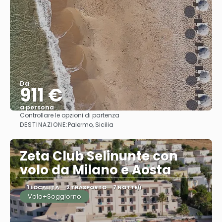
Da
911 €
a persona
Controllare le opzioni di partenza
Vedere
DESTINAZIONE:
Palermo, Sicilia
Zeta Club Selinunte con
volo da Milano e Aosta
1 LOCALITÀ
2 TRASPORTO
7 NOTTE/I
Volo+Soggiorno