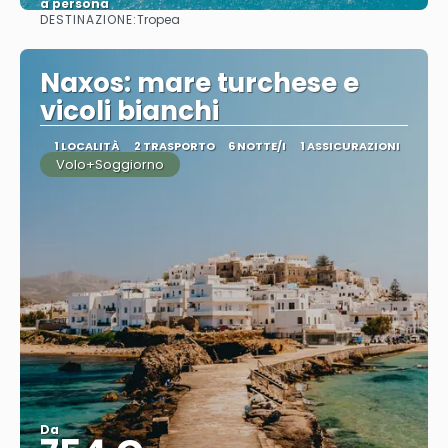
a persona
DESTINAZIONE:
Tropea
Vedere
Naxos: mare turchese e
vicoli bianchi
1 LOCALITÀ
2 TRASPORTO
6 NOTTE/I
1 ASSICURAZIONI
Volo+Soggiorno
Da