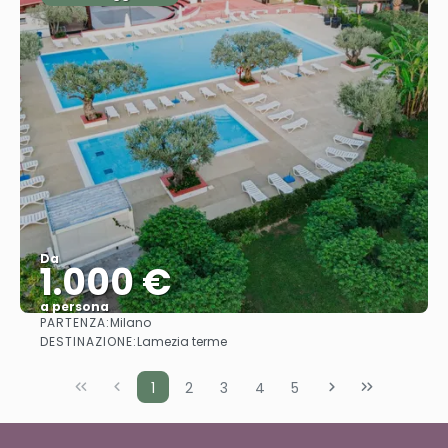
Da
1.000 €
a persona
PARTENZA:
Milano
Vedere
DESTINAZIONE:
Lamezia terme
1
2
3
4
5