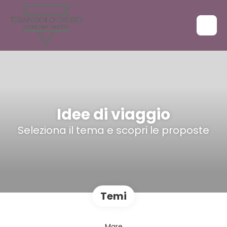
Idee di viaggio
Seleziona il tema e scopri le proposte
Temi
Mare