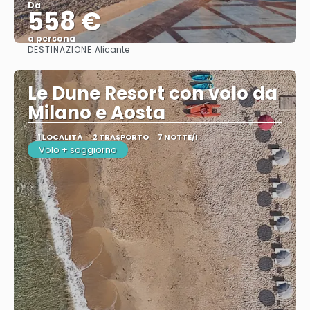
Da
558 €
a persona
DESTINAZIONE:
Alicante
Vedere
Le Dune Resort con volo da
Milano e Aosta
1 LOCALITÀ
2 TRASPORTO
7 NOTTE/I
Volo + soggiorno